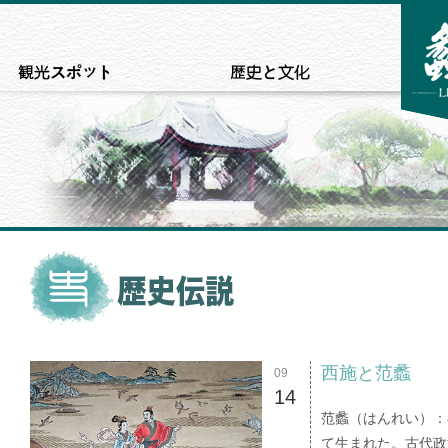
西施と范蠡
09
14
范蠡（はんれい）：
て生まれた。古代政