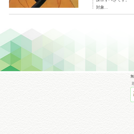
対象...
無
苏