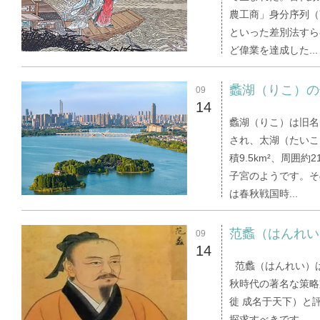
農工商」身分序列（
といった差別法すら
ど偉業を達成した...
蠡湖（りこ）の
09
14
蠡湖（りこ）​は旧
され、太湖（たいこ
積9.5km²、周囲
子宮のようです。そ
は春秋戦国時...
范蠡（はんれい
09
14
范蠡（はんれい）は
秋時代の著名な策略
徙 成名于天下）と
探求すべきです。 